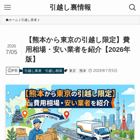
引越し裏情報
ホーム
引越し業者
【熊本から東京の引越し限定】費
2026
用相場・安い業者を紹介【2026年
7/05
版】
PR
2026年7月5日
引越し業者
引越し相場
東京
熊本