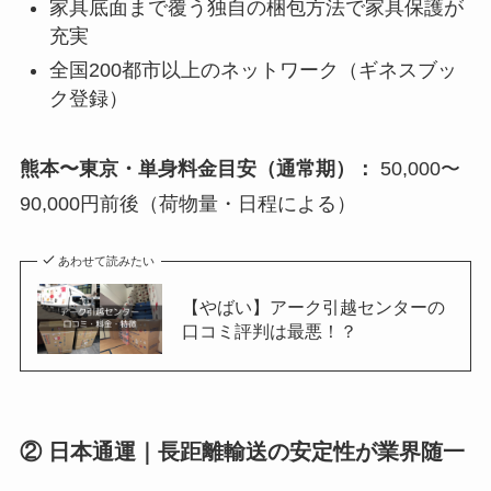
家具底面まで覆う独自の梱包方法で家具保護が
充実
全国200都市以上のネットワーク（ギネスブッ
ク登録）
熊本〜東京・単身料金目安（通常期）：
50,000〜
90,000円前後（荷物量・日程による）
あわせて読みたい
【やばい】アーク引越センターの
口コミ評判は最悪！？
② 日本通運｜長距離輸送の安定性が業界随一