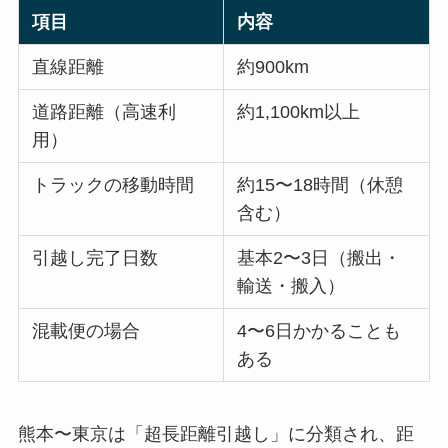
項目
内容
直線距離
約900km
道路距離（高速利
約1,100km以上
用）
トラックの移動時間
約15〜18時間（休憩
含む）
引越し完了日数
基本2〜3日（搬出・
輸送・搬入）
混載便の場合
4〜6日かかることも
ある
熊本〜東京は「超長距離引越し」に分類され、距