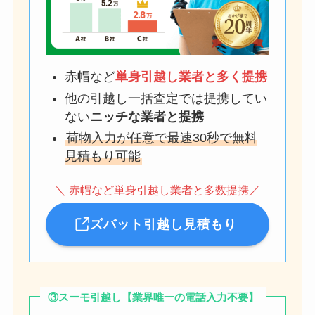
赤帽など
単身引越し業者と多く提携
他の引越し一括査定では提携してい
ない
ニッチな業者と提携
荷物入力が任意で最速30秒で無料
見積もり可能
＼ 赤帽など単身引越し業者と多数提携／
ズバット引越し見積もり
③スーモ引越し【業界唯一の電話入力不要】