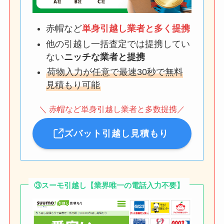
赤帽など
単身引越し業者と多く提携
他の引越し一括査定では提携してい
ない
ニッチな業者と提携
荷物入力が任意で最速30秒で無料
見積もり可能
＼ 赤帽など単身引越し業者と多数提携／
ズバット引越し見積もり
③スーモ引越し【業界唯一の電話入力不要】