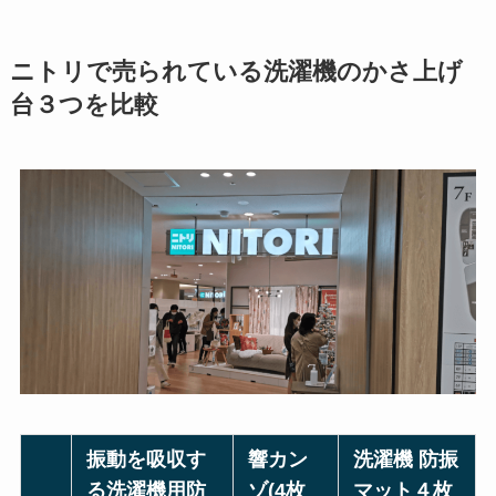
ニトリで売られている洗濯機のかさ上げ
台３つを比較
振動を吸収す
響カン
洗濯機 防振
る洗濯機用防
ゾ(4枚
マット４枚