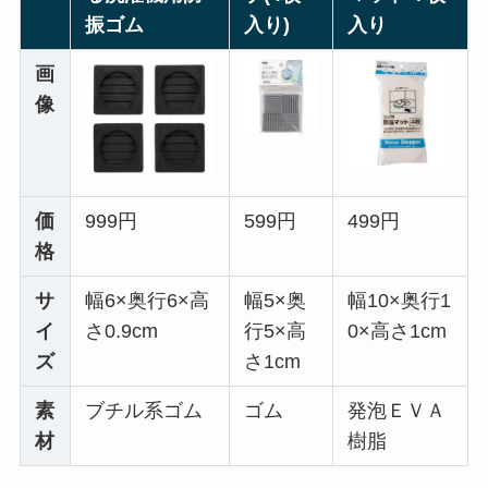
振ゴム
入り)
入り
画
像
価
999円
599円
499円
格
サ
幅6×奥行6×高
幅5×奥
幅10×奥行1
イ
さ0.9cm
行5×高
0×高さ1cm
ズ
さ1cm
素
ブチル系ゴム
ゴム
発泡ＥＶＡ
材
樹脂