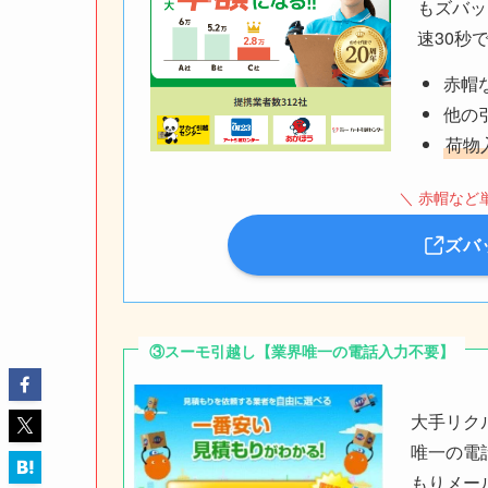
もズバッ
速30秒
赤帽
他の
荷物
＼ 赤帽など
ズバ
③スーモ引越し【業界唯一の電話入力不要】
大手リク
唯一の電
もりメー