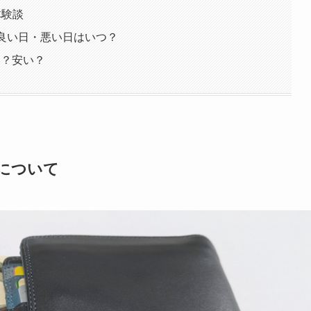
体験談
良い日・悪い日はいつ？
い？安い？
について