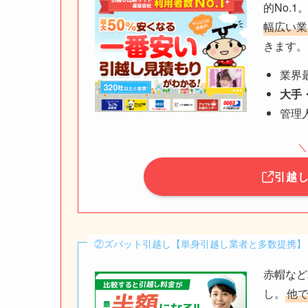
的No.1
幅広い業
きます。
業界
大手
管理
＼
引越
②ズバット引越し【単身引越し業者と多数提携】
赤帽など
し。
他