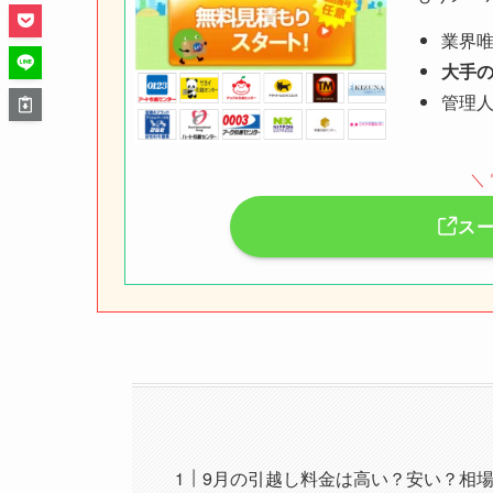
業界
大手
管理
＼
ス
9月の引越し料金は高い？安い？相