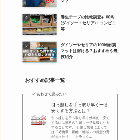
マ？
養生テープの比較調査※100均
(ダイソー・セリア)・コンビニ
等
ダイソーやセリアの100均耐震
マットは溶ける？おすすめや裏
技紹介
おすすめ記事一覧
あわせて読みたい
引っ越しを手っ取り早く一番
安くする方法とは？
引っ越しを手っ取り早く効率的に安く
するには無料の引越し一括見積もりを
することです。 引越し業者によって
は「荷物量・距離・地域」の得意分野
があったり、「トラック...