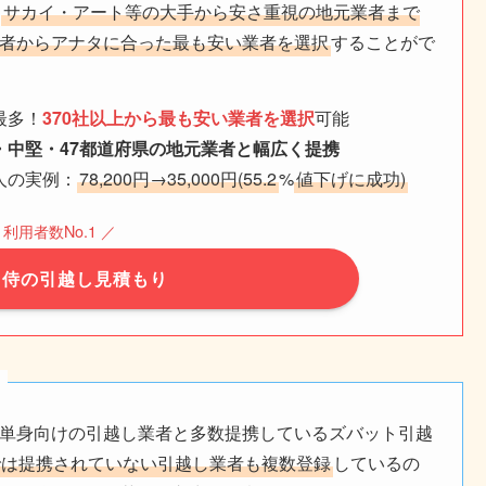
。
サカイ・アート等の大手から安さ重視の地元業者まで
者からアナタに合った最も安い業者を選択
することがで
最多！
370社以上から最も安い業者を選択
可能
・中堅・47都道府県の地元業者と幅広く提携
人の実例：
78,200円→35,000円(55.2
%
値下げに成功)
 利用者数No.1 ／
し侍の引越し見積もり
単身向けの引越し業者と多数提携しているズバット引越
では提携されていない引越し業者も複数登録
しているの