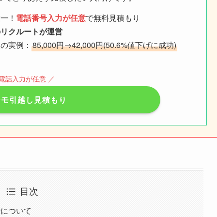
唯一！
電話番号入力が任意
で無料見積もり
のリクルートが運営
人の実例：
85,000円→42,000円(50.6%値下げに成功)
 電話入力が任意 ／
ーモ引越し見積もり
目次
場について