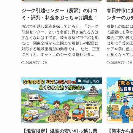
ジーク引越センター（所沢）の口コ
春日井市に
ミ・評判・料金をぶっちゃけ調査！
ンターのガ
所沢で引越し業者を探していると、「ジーク
引越しの際に
引越センター」という名前に行き当たる方は
て話題にも挙が
少なくないはずです。埼玉県所沢市牛沼を拠
機会に買い換
点に、関東全域から全国まで引越しや配送に
は別に予算の
対応する地域密着型の業者です。 ただ、正直
ケアや前に使
に言うと、ネット上のジーク引越センタ...
が多くなってし
2026年7月17日
2026年7月15日
引越し業者
【滋賀限定】滋賀の安い引っ越し業
【熊本から