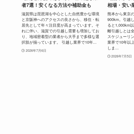
者7選！安くなる方法や補助金も
相場・安い業
滋賀県は琵琶湖を中心とした自然豊かな環境
熊本から東京
と京阪神へのアクセスの良さから、移住・転
900km。引
居先として年々注目度が高まっています。そ
ると1,000
れに伴い、滋賀での引越し需要も増加してお
離引越しとは
り、地域密着型の業者から大手まで多様な選
スケジューリン
択肢が揃っています。 引越し業界で10年...
業界で10年以
しま...
2026年7月6日
2026年7月5日