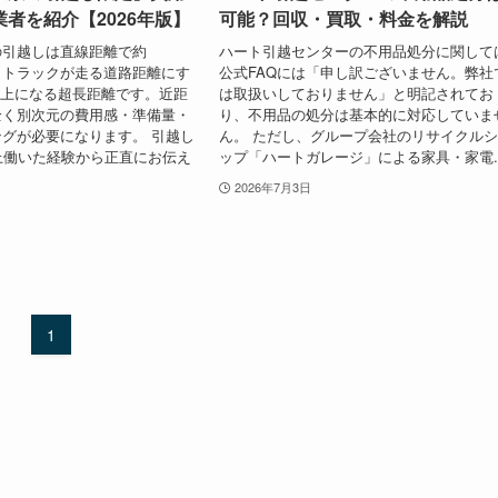
者を紹介【2026年版】
可能？回収・買取・料金を解説
の引越しは直線距離で約
ハート引越センターの不用品処分に関して
越しトラックが走る道路距離にす
公式FAQには「申し訳ございません。弊社
km以上になる超長距離です。近距
は取扱いしておりません」と明記されてお
全く別次元の費用感・準備量・
り、不用品の処分は基本的に対応していま
グが必要になります。 引越し
ん。 ただし、グループ会社のリサイクル
上働いた経験から正直にお伝え
ップ「ハートガレージ」による家具・家電..
2026年7月3日
1