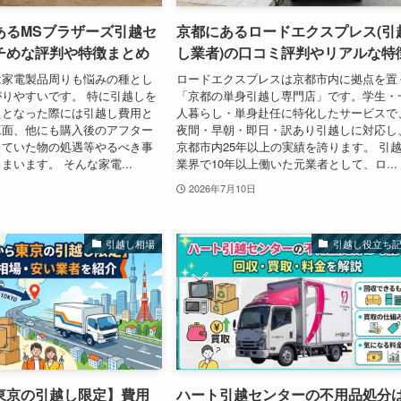
あるMSブラザーズ引越セ
京都にあるロードエクスプレス(引
チめな評判や特徴まとめ
し業者)の口コミ評判やリアルな特
は家電製品周りも悩みの種とし
ロードエクスプレスは京都市内に拠点を置
りやすいです。 特に引越しを
「京都の単身引越し専門店」です。学生・
えとなった際には引越し費用と
人暮らし・単身赴任に特化したサービスで
工面、他にも購入後のアフター
夜間・早朝・即日・訳あり引越しに対応し
っていた物の処遇等やるべき事
京都市内25年以上の実績を誇ります。 引
まいます。 そんな家電...
業界で10年以上働いた元業者として、ロ...
2026年7月10日
引越し相場
引越し役立ち
東京の引越し限定】費用
ハート引越センターの不用品処分