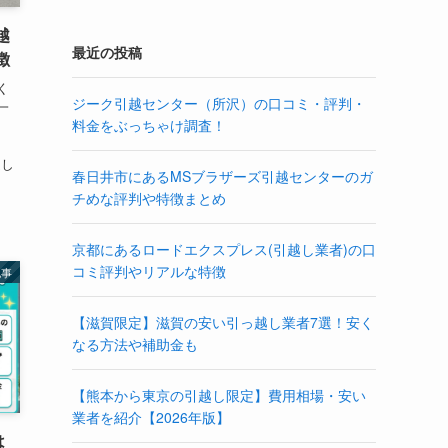
越
最近の投稿
徴
く
ジーク引越センター（所沢）の口コミ・評判・
一
料金をぶっちゃけ調査！
、
、
越し
春日井市にあるMSブラザーズ引越センターのガ
チめな評判や特徴まとめ
京都にあるロードエクスプレス(引越し業者)の口
コミ評判やリアルな特徴
記事
【滋賀限定】滋賀の安い引っ越し業者7選！安く
なる方法や補助金も
【熊本から東京の引越し限定】費用相場・安い
業者を紹介【2026年版】
は