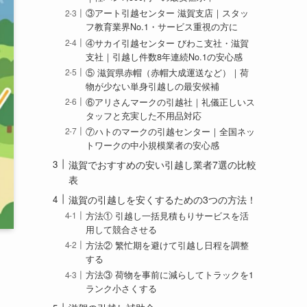
③アート引越センター 滋賀支店｜スタッ
フ教育業界No.1・サービス重視の方に
④サカイ引越センター びわこ支社・滋賀
支社｜引越し件数8年連続No.1の安心感
⑤ 滋賀県赤帽（赤帽大成運送など）｜荷
物が少ない単身引越しの最安候補
⑥アリさんマークの引越社｜礼儀正しいス
タッフと充実した不用品対応
⑦ハトのマークの引越センター｜全国ネッ
トワークの中小規模業者の安心感
滋賀でおすすめの安い引越し業者7選の比較
表
滋賀の引越しを安くするための3つの方法！
方法① 引越し一括見積もりサービスを活
用して競合させる
方法② 繁忙期を避けて引越し日程を調整
する
方法③ 荷物を事前に減らしてトラックを1
ランク小さくする