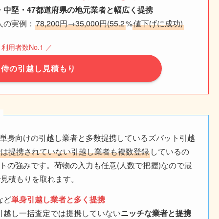
・中堅・47都道府県の地元業者と幅広く提携
人の実例：
78,200円→35,000円(55.2
%
値下げに成功)
 利用者数No.1 ／
し侍の引越し見積もり
単身向けの引越し業者と多数提携しているズバット引越
では提携されていない引越し業者も複数登録
しているの
トの強みです。荷物の入力も任意(人数で把握)なので最
で見積もりを取れます。
など
単身引越し業者と多く提携
引越し一括査定では提携していない
ニッチな業者と提携