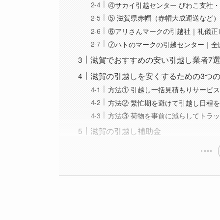
④サカイ引越センター びわこ支社・
⑤ 滋賀県赤帽（赤帽大成運送など
⑥アリさんマークの引越社｜礼儀正
⑦ハトのマークの引越センター｜全
滋賀でおすすめの安い引越し業者7
滋賀の引越しを安くするための3つ
方法① 引越し一括見積もりサービ
方法② 繁忙期を避けて引越し日程
方法③ 荷物を事前に減らしてトラ
滋賀の引越し補助金