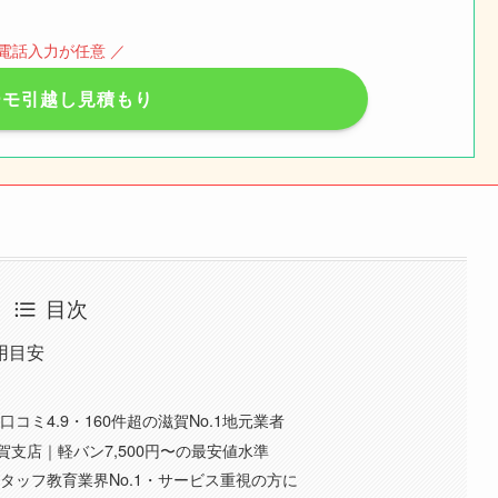
 電話入力が任意 ／
ーモ引越し見積もり
目次
用目安
選
口コミ4.9・160件超の滋賀No.1地元業者
支店｜軽バン7,500円〜の最安値水準
タッフ教育業界No.1・サービス重視の方に