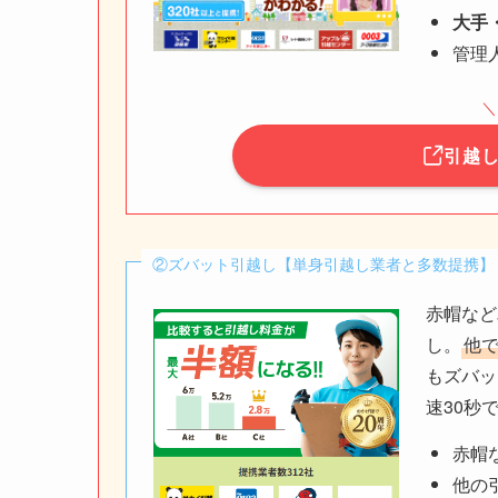
大手
管理
＼
引越
②ズバット引越し【単身引越し業者と多数提携】
赤帽など
し。
他
もズバッ
速30秒
赤帽
他の