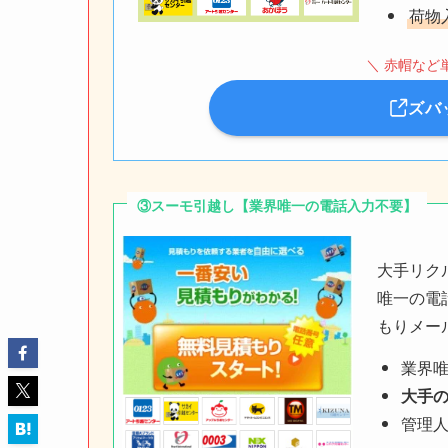
荷物
＼ 赤帽など
ズバ
③スーモ引越し【業界唯一の電話入力不要】
大手リク
唯一の電
もりメー
業界
大手
管理