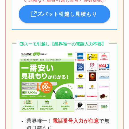
＼ 赤帽など単身引越し業者と多数提携／
ズバット引越し見積もり
③スーモ引越し【業界唯一の電話入力不要】
業界唯一！
電話番号入力が任意
で無
料見積もり