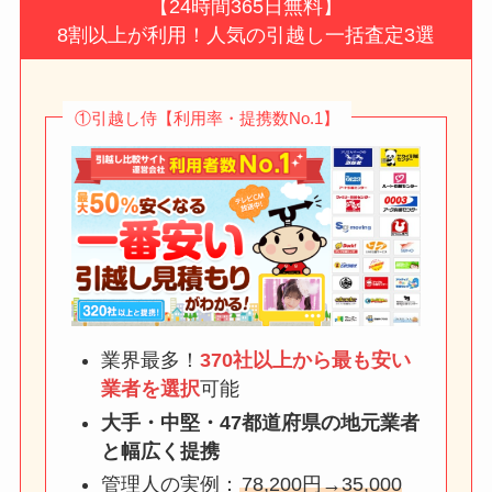
【24時間365日無料】
8割以上が利用！人気の引越し一括査定3選
①引越し侍【利用率・提携数No.1】
業界最多！
370社以上から最も安い
業者を選択
可能
大手・中堅・47都道府県の地元業者
と幅広く提携
管理人の実例：
78,200円→35,000