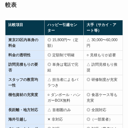
較表
比較項目
ハッピー引越セン
大手（サカイ・ア
ター
ート等）
東京23区内単身の
◎ 15,800円〜（定
△ 30,000〜60,000
料金
額）
円
料金の透明性
◎ 定額制で明確
○ 見積もりが必要
訪問見積もりの要
◎ 単身は電話で完
△ 訪問見積もり推
否
結
奨
スタッフの教育均
△ 担当者によるバ
◎ 研修制度が充実
一性
ラつき
梱包資材の充実度
○ ダンボール・ハン
◎ 食器ケース等も
ガーBOX無料
充実
長距離・地方対応
△ 首都圏のみ
◎ 全国対応
海外引越し
✕ 非対応
◎（一部業者）