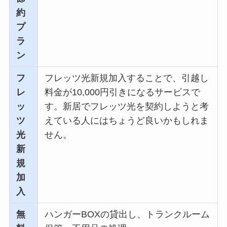
約
プ
ラ
ン
フ
フレッツ光新規加入することで、引越し
レ
料金が10,000円引きになるサービスで
ッ
す。新居でフレッツ光を契約しようと考
ツ
えている人にはちょうど良いかもしれま
光
せん。
新
規
加
入
無
ハンガーBOXの貸出し、トランクルーム