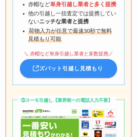
赤帽など
単身引越し業者と多く提携
他の引越し一括査定では提携してい
ない
ニッチな業者と提携
荷物入力が任意で最速30秒で無料
見積もり可能
＼ 赤帽など単身引越し業者と多数提携／
ズバット引越し見積もり
③スーモ引越し【業界唯一の電話入力不要】