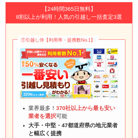
【24時間365日無料】
8割以上が利用！人気の引越し一括査定3選
①引越し侍【利用率・提携数No.1】
業界最多！
370社以上から最も安い
業者を選択
可能
大手・中堅・47都道府県の地元業者
と幅広く提携