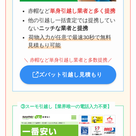
赤帽など
単身引越し業者と多く提携
他の引越し一括査定では提携してい
ない
ニッチな業者と提携
荷物入力が任意で最速30秒で無料
見積もり可能
＼ 赤帽など単身引越し業者と多数提携／
ズバット引越し見積もり
③スーモ引越し【業界唯一の電話入力不要】