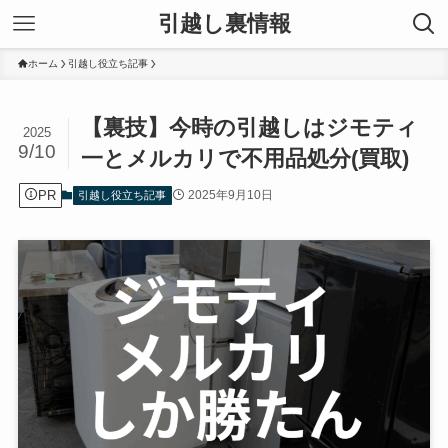
引越し裏情報
ホーム
引越し役立ち記事
【裏技】今時の引越しはジモティ
2025
9/10
一とメルカリで不用品処分(買取)
PR
2025年9月10日
引越し役立ち記事