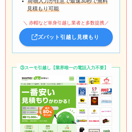
荷物入力が任意で最速30秒で無料
見積もり可能
＼ 赤帽など単身引越し業者と多数提携／
ズバット引越し見積もり
③スーモ引越し【業界唯一の電話入力不要】