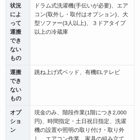
状況
ドラム式洗濯機(手伝いが必要)、エア
によ
コン(取外し・取付はオプション)、大
って
型ソファー(3人以上)、３ドアタイプ
運搬
以上の冷蔵庫
でき
ない
もの
運搬
跳ね上げ式ベッド、有機ELテレビ
でき
ない
もの
オプ
現金のみ、階段作業(1階につき2,000
ショ
円)、時間指定・土日祝日指定、洗濯
ン
機の設置や照明の取り付け・取り外
し、エアコン作業、家具の組み立て