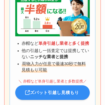
赤帽など
単身引越し業者と多く提携
他の引越し一括査定では提携してい
ない
ニッチな業者と提携
荷物入力が任意で最速30秒で無料
見積もり可能
＼ 赤帽など単身引越し業者と多数提携／
ズバット引越し見積もり