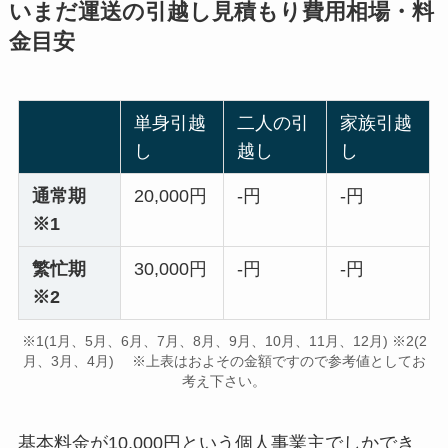
いまだ運送の引越し見積もり費用相場・料
金目安
単身引越
二人の引
家族引越
し
越し
し
通常期
20,000円
-円
-円
※1
繁忙期
30,000円
-円
-円
※2
※1(1月、5月、6月、7月、8月、9月、10月、11月、12月) ※2(2
月、3月、4月) ※上表はおよその金額ですので参考値としてお
考え下さい。
基本料金が10,000円という個人事業主でしかでき