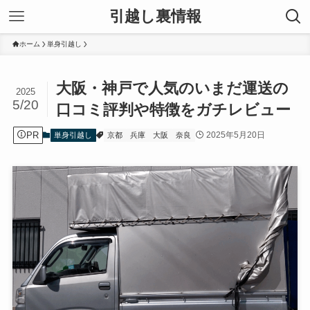
引越し裏情報
ホーム
単身引越し
大阪・神戸で人気のいまだ運送の
2025
5/20
口コミ評判や特徴をガチレビュー
PR
2025年5月20日
単身引越し
京都
兵庫
大阪
奈良