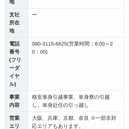
地
支社
ー
所在
地
電話
080-3115-6625(営業時間：8:00～2
番号
0：00)
(フリ
ーダ
イヤ
ル)
事業
格安単身引越事業、単身寮の引越
内容
し、単身赴任の引っ越し
営業
大阪、兵庫、京都、奈良 ※一部非対
エリ
応エリアもあります。